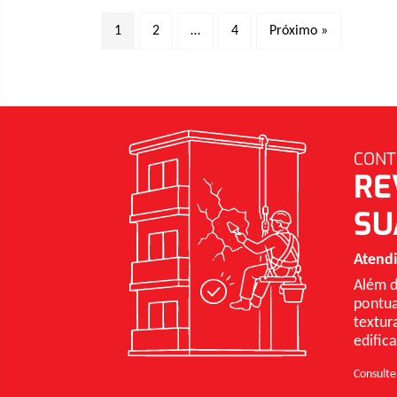
1
2
…
4
Próximo »
CONT
RE
SU
Atend
Além d
pontua
textur
edific
Consulte