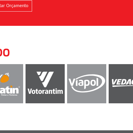
itar Orçamento
DO