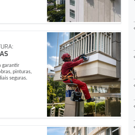
TURA:
CAS
 garantir
bras, pinturas,
ais seguras.